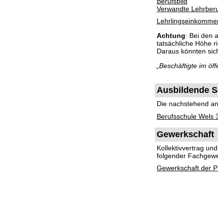
Berufsbild
Verwandte Lehrber
Lehrlingseinkomme
Achtung
: Bei den
tatsächliche Höhe 
Daraus könnten si
„Beschäftigte im ö
Ausbildende S
Die nachstehend ang
Berufsschule Wels 
Gewerkschaft
Kollektivvertrag u
folgender Fachgewe
Gewerkschaft der Pr