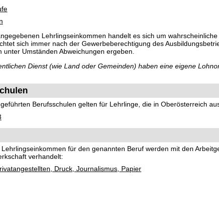
ufe
n
 angegebenen Lehrlingseinkommen handelt es sich um wahrscheinliche
richtet sich immer nach der Gewerbeberechtigung des Ausbildungsbetri
ch unter Umständen Abweichungen ergeben.
ffentlichen Dienst (wie Land oder Gemeinden) haben eine eigene Lohno
chulen
eführten Berufsschulen gelten für Lehrlinge, die in Oberösterreich au
3
nd Lehrlingseinkommen für den genannten Beruf werden mit den Arbeit
rkschaft verhandelt:
ivatangestellten, Druck, Journalismus, Papier