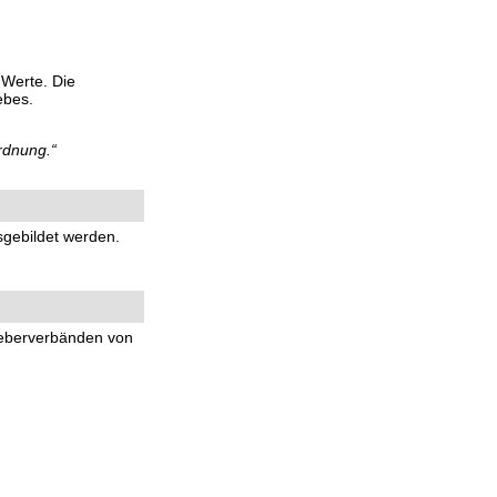
 Werte. Die
ebes.
rdnung.“
sgebildet werden.
geberverbänden von