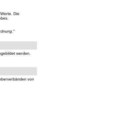
 Werte. Die
ebes.
rdnung.“
sgebildet werden.
geberverbänden von