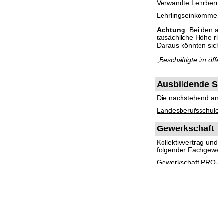
Verwandte Lehrber
Lehrlingseinkomme
Achtung
: Bei den
tatsächliche Höhe 
Daraus könnten si
„Beschäftigte im ö
Ausbildende S
Die nachstehend ang
Landesberufsschul
Gewerkschaft
Kollektivvertrag u
folgender Fachgewe
Gewerkschaft PRO