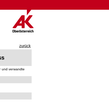
zurück
ss
er und verwandte