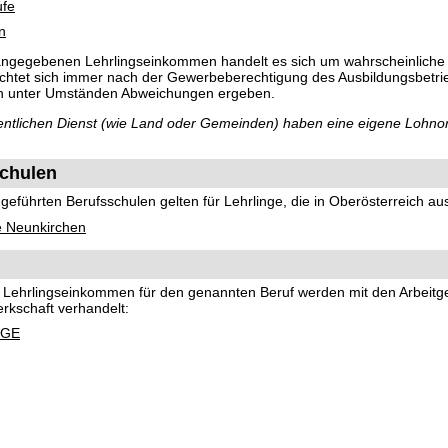
ufe
n
 angegebenen Lehrlingseinkommen handelt es sich um wahrscheinliche
richtet sich immer nach der Gewerbeberechtigung des Ausbildungsbetri
ch unter Umständen Abweichungen ergeben.
ffentlichen Dienst (wie Land oder Gemeinden) haben eine eigene Lohno
chulen
eführten Berufsschulen gelten für Lehrlinge, die in Oberösterreich au
e Neunkirchen
nd Lehrlingseinkommen für den genannten Beruf werden mit den Arbeit
rkschaft verhandelt:
-GE