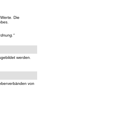
 Werte. Die
ebes.
rdnung.“
sgebildet werden.
geberverbänden von