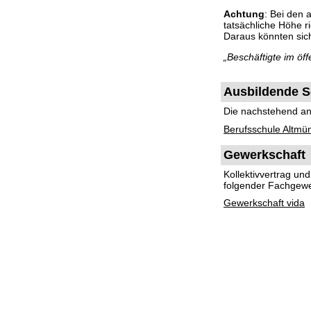
Achtung
: Bei den
tatsächliche Höhe 
Daraus könnten si
„Beschäftigte im ö
Ausbildende S
Die nachstehend ang
Berufsschule Altmü
Gewerkschaft
Kollektivvertrag u
folgender Fachgewe
Gewerkschaft vida