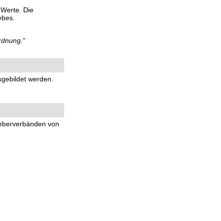
 Werte. Die
ebes.
rdnung.“
sgebildet werden.
geberverbänden von