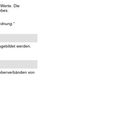
 Werte. Die
ebes.
rdnung.“
sgebildet werden.
geberverbänden von