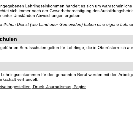
 angegebenen Lehrlingseinkommen handelt es sich um wahrscheinliche
richtet sich immer nach der Gewerbeberechtigung des Ausbildungsbetri
ch unter Umständen Abweichungen ergeben.
ffentlichen Dienst (wie Land oder Gemeinden) haben eine eigene Lohno
chulen
eführten Berufsschulen gelten für Lehrlinge, die in Oberösterreich au
nd Lehrlingseinkommen für den genannten Beruf werden mit den Arbeit
rkschaft verhandelt:
ivatangestellten, Druck, Journalismus, Papier